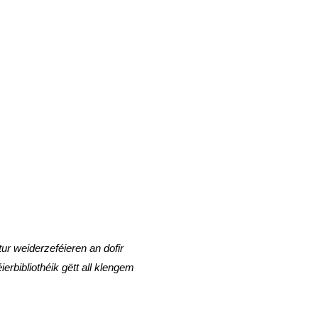
tur weiderzeféieren an dofir
rbibliothéik gëtt all klengem