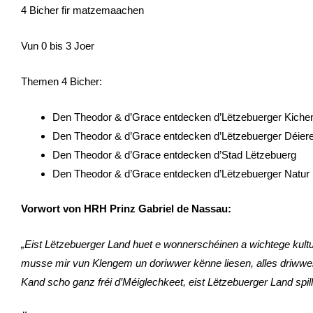
4 Bicher fir matzemaachen
Vun 0 bis 3 Joer
Themen 4 Bicher:
Den Theodor & d’Grace entdecken d’Lëtzebuerger Kiche
Den Theodor & d’Grace entdecken d’Lëtzebuerger Déiere
Den Theodor & d’Grace entdecken d’Stad Lëtzebuerg
Den Theodor & d’Grace entdecken d’Lëtzebuerger Natur
Vorwort von HRH Prinz Gabriel de Nassau:
„Eist Lëtzebuerger Land huet e wonnerschéinen a wichtege
kult
musse mir vun Klengem un doriwwer kënne liesen, alles driwwer l
Kand scho ganz fréi d’Méiglechkeet, eist Lëtzebuerger Land spi