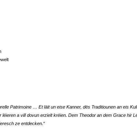
n
welt
urelle Patrimoine … Et läit un eise Kanner, dës Traditiounen
an eis Kul
éieren a vill dovun erzielt kréien. Dem Theodor an dem Grace hir Léie
lleresch ze entdecken.“