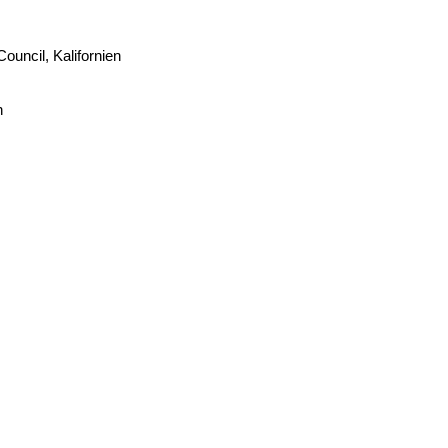
ouncil, Kalifornien
n