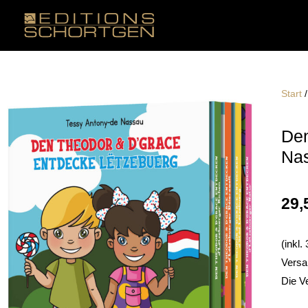
Zum
Inhalt
springen
Start
Den
Na
29,
(inkl
Versa
Die V