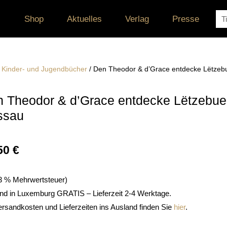
Su
Shop
Aktuelles
Verlag
Presse
/
Kinder- und Jugendbücher
/ Den Theodor & d’Grace entdecke Lëtzebu
 Theodor & d’Grace entdecke Lëtzebuer
ssau
50
€
. 3 % Mehrwertsteuer)
nd in Luxemburg GRATIS – Lieferzeit 2-4 Werktage.
ersandkosten und Lieferzeiten ins Ausland finden Sie
hier
.