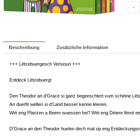
Den
-
Theod
&
d’Gra
entde
Lëtze
Beschreibung
Zusätzliche Information
|
Tessy
+++ Lëtzebuergesch Versioun +++
Anton
de
Entdeck Lëtzebuerg!
Nass
Meng
Den Theodor an d’Grace si ganz begeeschtert vum schéine Lët
An duerfir wëllen si d’Land besser kenne léieren.
Wéi eng Planzen a Beem wuessen hei? Wéi eng Déiere fënnt een
D’Grace an den Theodor huelen dech mat op eng Entdeckungsrees,