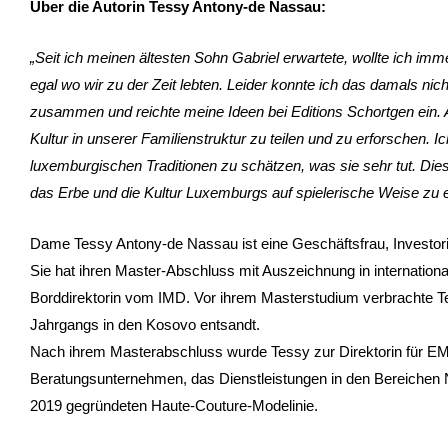
Über die Autorin Tessy Antony-de Nassau:
„Seit ich meinen ältesten Sohn Gabriel erwartete, wollte ich i
egal wo wir zu der Zeit lebten. Leider konnte ich das damals n
zusammen und reichte meine Ideen bei Editions Schortgen ein. 
Kultur in unserer Familienstruktur zu teilen und zu erforschen. I
luxemburgischen Traditionen zu schätzen, was sie sehr tut. Di
das Erbe und die Kultur Luxemburgs auf spielerische Weise zu 
Dame Tessy Antony-de Nassau ist eine Geschäftsfrau, Investorin
Sie hat ihren Master-Abschluss mit Auszeichnung in internation
Borddirektorin vom IMD. Vor ihrem Masterstudium verbrachte Te
Jahrgangs in den Kosovo entsandt.
Nach ihrem Masterabschluss wurde Tessy zur Direktorin für EM
Beratungsunternehmen, das Dienstleistungen in den Bereichen N
2019 gegründeten Haute-Couture-Modelinie.