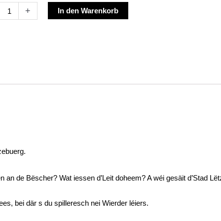
Alternative:
+
In den Warenkorb
or
ce
cke
buerg
y-
au
e
zebuerg.
 an de Bëscher? Wat iessen d’Leit doheem? A wéi gesäit d’Stad Lë
 bei där s du spilleresch nei Wierder léiers.