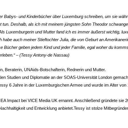
mmer Babys- und Kinderbücher über Luxemburg schreiben, um sie währen
icht tun. Deshalb, als ich mit meinem jüngsten Sohn Theodor schwang
Als Luxemburgerin und Mutter fand ich es immer äußerst wichtig, lu
ch habe auch meiner Stieftochter Julia, die von Geburt an Amerikanerin
ese Bücher geben jedem Kind und jeder Familie, egal woher du komms
erleben.“ – (Tessy Antony-de Nassau)
, Beraterin, UNAids-Botschafterin, Rednerin und Mutter.
alen Studien und Diplomatie an der SOAS-Universität London gemacht.
ssy 6 Jahre in der Luxemburgischen Armee und wurde im Alter von 1
EA Impact bei VICE Media UK ernannt. Anschließend gründete sie 2
achhaltigkeit und Entwicklung anbietet.Tessy ist stolze Mitbegründ