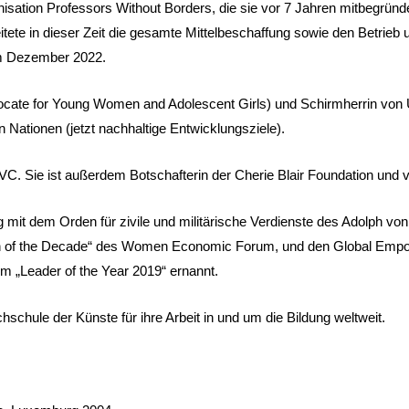
nisation Professors Without Borders, die sie vor 7 Jahren mitbegründe
itete in dieser Zeit die gesamte Mittelbeschaffung sowie den Betrieb 
 im Dezember 2022.
dvocate for Young Women and Adolescent Girls) und Schirmherrin v
 Nationen (jetzt nachhaltige Entwicklungsziele).
VC. Sie ist außerdem Botschafterin der Cherie Blair Foundation und 
it dem Orden für zivile und militärische Verdienste des Adolph vo
 of the Decade“ des Women Economic Forum, und den Global Empowe
 „Leader of the Year 2019“ ernannt.
schule der Künste für ihre Arbeit in und um die Bildung weltweit.