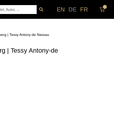
0
che
EN
DE
FR
Waren
erg | Tessy Antony-de Nassau
g | Tessy Antony-de