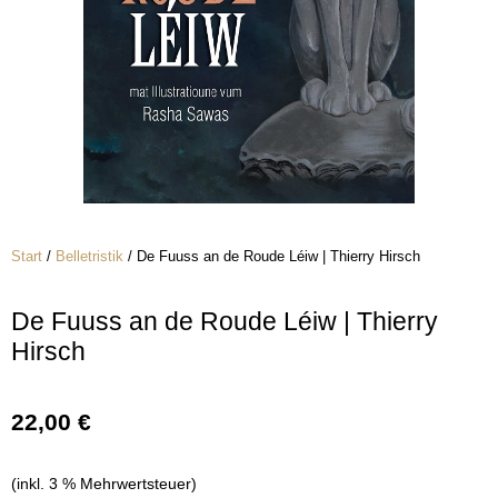
Start
/
Belletristik
/ De Fuuss an de Roude Léiw | Thierry Hirsch
De Fuuss an de Roude Léiw | Thierry
Hirsch
22,00
€
(inkl. 3 % Mehrwertsteuer)