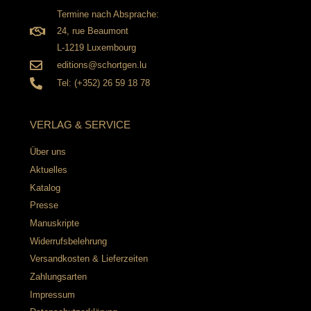
Termine nach Absprache:
24, rue Beaumont
L-1219 Luxembourg
editions@schortgen.lu
Tel: (+352) 26 59 18 78
VERLAG & SERVICE
Über uns
Aktuelles
Katalog
Presse
Manuskripte
Widerrufsbelehrung
Versandkosten & Lieferzeiten
Zahlungsarten
Impressum