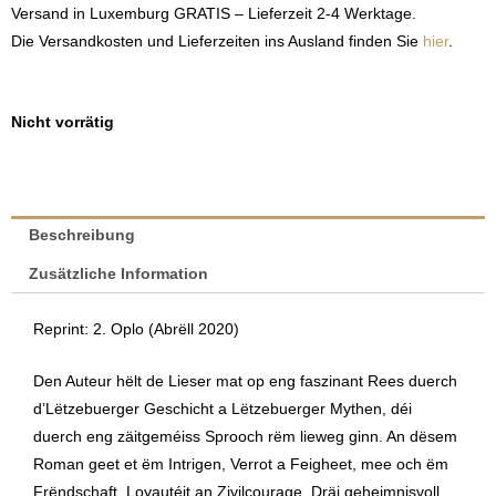
Versand in Luxemburg GRATIS – Lieferzeit 2-4 Werktage.
Die Versandkosten und Lieferzeiten ins Ausland finden Sie
hier
.
Nicht vorrätig
Beschreibung
Zusätzliche Information
Reprint: 2. Oplo (Abrëll 2020)
Den Auteur hëlt de Lieser mat op eng faszinant Rees duerch
d’Lëtzebuerger Geschicht a Lëtzebuerger Mythen, déi
duerch eng zäitgeméiss Sprooch rëm lieweg ginn. An dësem
Roman geet et ëm Intrigen, Verrot a Feigheet, mee och ëm
Frëndschaft, Loyautéit an Zivilcourage. Dräi geheimnisvoll