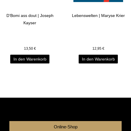
D’Bomi ass dout | Joseph
Lebenswelten | Maryse Krier
Kayser
13,50
€
12,95
€
In den Warenkorb
In den Warenkorb
Online-Shop