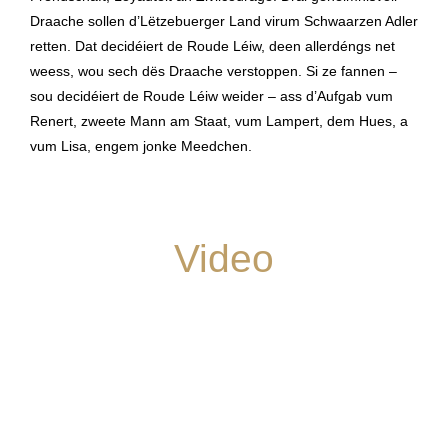
Draache sollen d’Lëtzebuerger Land virum Schwaarzen Adler
retten. Dat decidéiert de Roude Léiw, deen allerdéngs net
weess, wou sech dës Draache verstoppen. Si ze fannen –
sou decidéiert de Roude Léiw weider – ass d’Aufgab vum
Renert, zweete Mann am Staat, vum Lampert, dem Hues, a
vum Lisa, engem jonke Meedchen.
Video