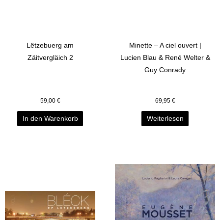
Lëtzebuerg am
Minette – A ciel ouvert |
Zäitvergläich 2
Lucien Blau & René Welter &
Guy Conrady
59,00
€
69,95
€
In den Warenkorb
Weiterlesen