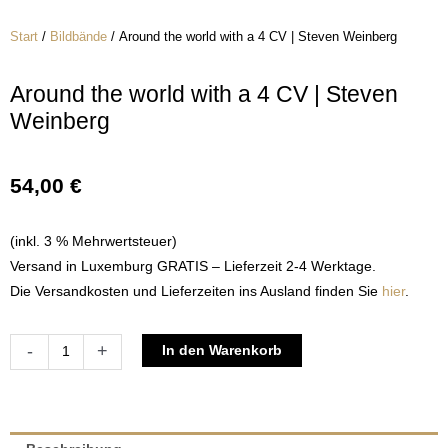
Start
/
Bildbände
/ Around the world with a 4 CV | Steven Weinberg
Around the world with a 4 CV | Steven
Weinberg
54,00
€
(inkl. 3 % Mehrwertsteuer)
Versand in Luxemburg GRATIS – Lieferzeit 2-4 Werktage.
Die Versandkosten und Lieferzeiten ins Ausland finden Sie
hier
.
Around
Alternative:
-
+
In den Warenkorb
the
world
with
a