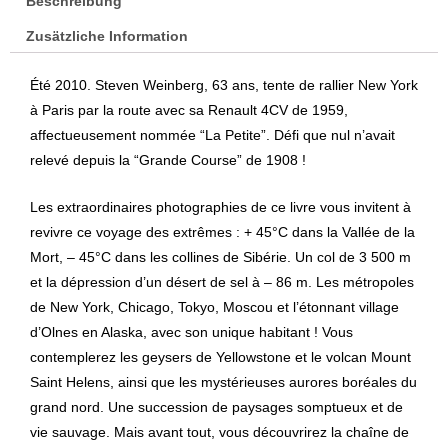
Beschreibung
4
Zusätzliche Information
CV
|
Été 2010. Steven Weinberg, 63 ans, tente de rallier New York
Steven
à Paris par la route avec sa Renault 4CV de 1959,
Weinberg
affectueusement nommée “La Petite”. Défi que nul n’avait
Menge
relevé depuis la “Grande Course” de 1908 !
Les extraordinaires photographies de ce livre vous invitent à
revivre ce voyage des extrêmes : + 45°C dans la Vallée de la
Mort, – 45°C dans les collines de Sibérie. Un col de 3 500 m
et la dépression d’un désert de sel à – 86 m. Les métropoles
de New York, Chicago, Tokyo, Moscou et l’étonnant village
d’Olnes en Alaska, avec son unique habitant ! Vous
contemplerez les geysers de Yellowstone et le volcan Mount
Saint Helens, ainsi que les mystérieuses aurores boréales du
grand nord. Une succession de paysages somptueux et de
vie sauvage. Mais avant tout, vous découvrirez la chaîne de