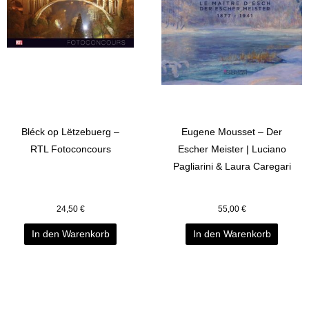
Bléck op Lëtzebuerg –
Eugene Mousset – Der
RTL Fotoconcours
Escher Meister | Luciano
Pagliarini & Laura Caregari
24,50
€
55,00
€
In den Warenkorb
In den Warenkorb