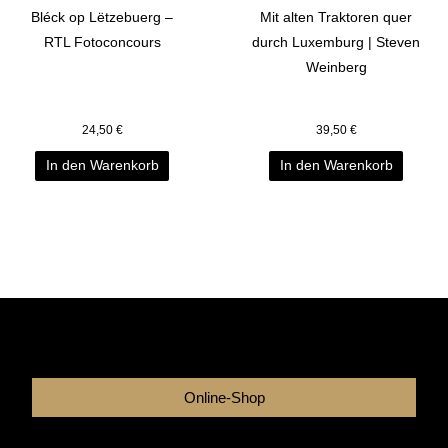
Bléck op Lëtzebuerg –
Mit alten Traktoren quer
RTL Fotoconcours
durch Luxemburg | Steven
Weinberg
24,50
€
39,50
€
In den Warenkorb
In den Warenkorb
Online-Shop