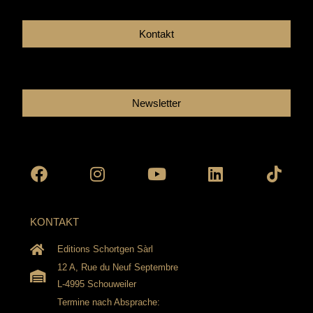
Kontakt
Newsletter
Facebook
Instagram
Youtube
Linkedin
Tikto
KONTAKT
Editions Schortgen Sàrl
12 A, Rue du Neuf Septembre
L-4995 Schouweiler
Termine nach Absprache: