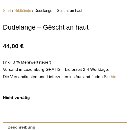
Start
/
Bildbände
/ Dudelange – Gëscht an haut
Dudelange – Gëscht an haut
44,00
€
(inkl. 3 % Mehrwertsteuer)
Versand in Luxemburg GRATIS – Lieferzeit 2-4 Werktage.
Die Versandkosten und Lieferzeiten ins Ausland finden Sie
hier
.
Nicht vorrätig
Beschreibung