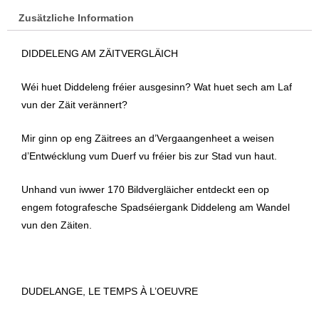
Zusätzliche Information
DIDDELENG AM ZÄITVERGLÄICH
Wéi huet Diddeleng fréier ausgesinn? Wat huet sech am Laf
vun der Zäit verännert?
Mir ginn op eng Zäitrees an d’Vergaangenheet a weisen
d’Entwécklung vum Duerf vu fréier bis zur Stad vun haut.
Unhand vun iwwer 170 Bildvergläicher entdeckt een op
engem fotografesche Spadséiergank Diddeleng am Wandel
vun den Zäiten.
DUDELANGE, LE TEMPS À L’OEUVRE