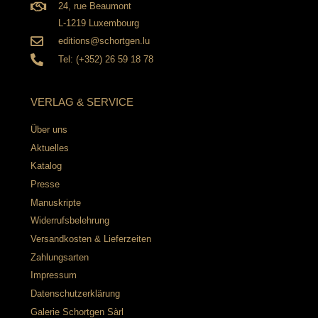
24, rue Beaumont
L-1219 Luxembourg
editions@schortgen.lu
Tel: (+352) 26 59 18 78
VERLAG & SERVICE
Über uns
Aktuelles
Katalog
Presse
Manuskripte
Widerrufsbelehrung
Versandkosten & Lieferzeiten
Zahlungsarten
Impressum
Datenschutzerklärung
Galerie Schortgen Sàrl