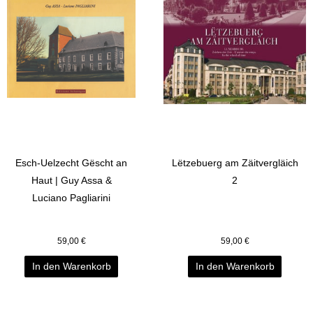
Esch-Uelzecht Gëscht an
Lëtzebuerg am Zäitvergläich
Haut | Guy Assa &
2
Luciano Pagliarini
59,00
€
59,00
€
In den Warenkorb
In den Warenkorb