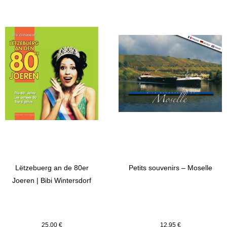
Lëtzebuerg an de 80er
Petits souvenirs – Moselle
Joeren | Bibi Wintersdorf
25,00
€
12,95
€