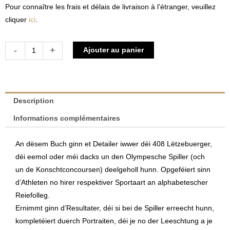
Pour connaître les frais et délais de livraison à l’étranger, veuillez
cliquer
ici
.
quantité
Alternative:
-
+
Ajouter au panier
de
Lëtzebuerger
Olympia
Lexikon
Description
|
Informations complémentaires
Henri
Bressler
An dësem Buch ginn et Detailer iwwer déi 408 Lëtzebuerger,
&
déi eemol oder méi dacks un den Olympesche Spiller (och
Pierre
un de Konschtconcoursen) deelgeholl hunn. Opgeféiert sinn
Gricius
d’Athleten no hirer respektiver Sportaart an alphabetescher
&
Reiefolleg.
Georges
Ernimmt ginn d’Resultater, déi si bei de Spiller erreecht hunn,
Klepper
kompletéiert duerch Portraiten, déi je no der Leeschtung a je