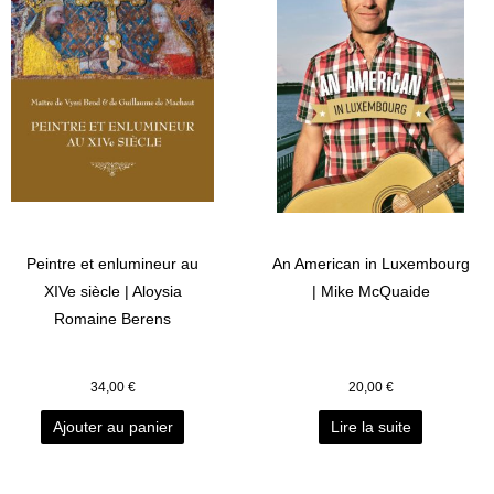
Peintre et enlumineur au
An American in Luxembourg
XIVe siècle | Aloysia
| Mike McQuaide
Romaine Berens
34,00
€
20,00
€
Ajouter au panier
Lire la suite