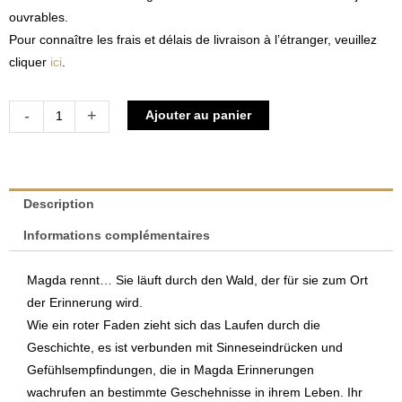
ouvrables.
Pour connaître les frais et délais de livraison à l’étranger, veuillez
cliquer
ici
.
quantité
Alternative:
-
+
Ajouter au panier
de
Herzschlag
|
Maryse
Description
Krier
Informations complémentaires
Magda rennt… Sie läuft durch den Wald, der für sie zum Ort
der Erinnerung wird.
Wie ein roter Faden zieht sich das Laufen durch die
Geschichte, es ist verbunden mit Sinneseindrücken und
Gefühlsempfindungen, die in Magda Erinnerungen
wachrufen an bestimmte Geschehnisse in ihrem Leben. Ihr