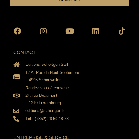
Facebook
Instagram
Youtube
Linkedin
Tikto
CONTACT
Editions Schortgen Sàrl
12 A, Rue du Neuf Septembre
L-4995 Schouweiler
Rendez-vous à convenir :
24, rue Beaumont
L-1219 Luxembourg
editions@schortgen.lu
Tél : (+352) 26 59 18 78
ENTREPRISE & SERVICE