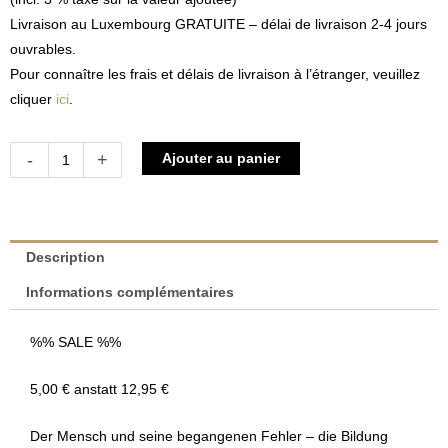
Livraison au Luxembourg GRATUITE – délai de livraison 2-4 jours
ouvrables.
Pour connaître les frais et délais de livraison à l’étranger, veuillez
cliquer
ici
.
quantité
Alternative:
-
+
Ajouter au panier
de
Edgar
M.
Weiss
Description
-
Informations complémentaires
Zimmer
58
%% SALE %%
|
Noémie
5,00 € anstatt 12,95 €
Leer
Der Mensch und seine begangenen Fehler – die Bildung