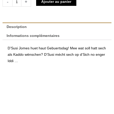
Alternative:
-
+
Ajouter au panier
de
D'Susi
Jomes
sicht
Description
e
Informations complémentaires
Kaddo
|
D’Susi Jomes huet haut Gebuertsdag! Mee wat soll hatt sech
Simone
als Kaddo wënschen? D‘Susi mécht sech op d‘Sich no enger
Bleser
Iddi …
&
Joëlle
Peters