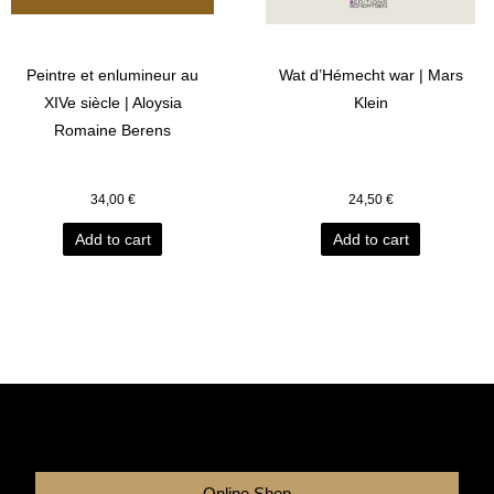
Peintre et enlumineur au
Wat d’Hémecht war | Mars
XIVe siècle | Aloysia
Klein
Romaine Berens
34,00
€
24,50
€
Add to cart
Add to cart
Online Shop