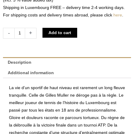
(incl. 3 % value added tax)
Shipping in Luxembourg FREE – delivery time 2-4 working days.
For shipping costs and delivery times abroad, please click
here
.
Gilles
Alternative:
-
+
Add to cart
Muller
-
Gloire
et
Description
douleurs
Additional information
|
Christophe
La vie d’un sportif de haut niveau est rarement un long fleuve
Nadin
tranquille. Celle de Gilles Muller ne déroge pas à la règle. Le
quantity
meilleur joueur de tennis de l’histoire du Luxembourg est
passé par tous les états en 18 ans de professionnalisme.
Gloire et douleurs raconte ce parcours tortueux. Du règne de
la débrouille à la victoire finale dans un tournoi ATP. De la
recherche constante d’une structure d’entraînement optimale