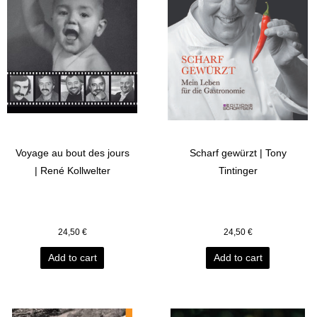
Voyage au bout des jours
Scharf gewürzt | Tony
| René Kollwelter
Tintinger
24,50
€
24,50
€
Add to cart
Add to cart