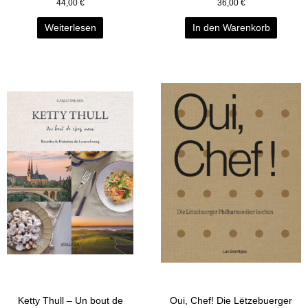
44,00
€
36,00
€
Weiterlesen
In den Warenkorb
Ketty Thull – Un bout de
Oui, Chef! Die Lëtzebuerger