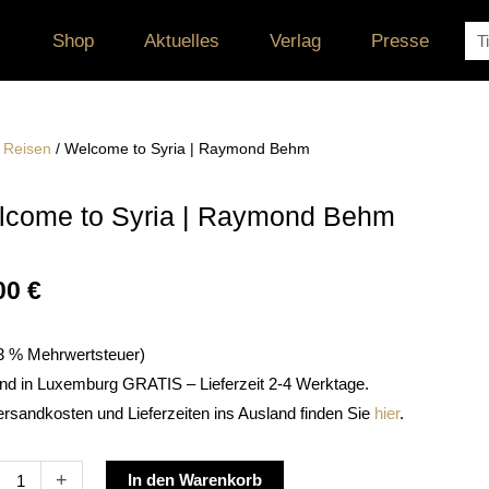
Su
Shop
Aktuelles
Verlag
Presse
/
Reisen
/ Welcome to Syria | Raymond Behm
come to Syria | Raymond Behm
00
€
. 3 % Mehrwertsteuer)
nd in Luxemburg GRATIS – Lieferzeit 2-4 Werktage.
ersandkosten und Lieferzeiten ins Ausland finden Sie
hier
.
ome
Alternative:
+
In den Warenkorb