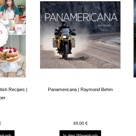
tish Recipes |
Panamericana | Raymond Behm
ber
€
49,00
€
enkorb
In den Warenkorb