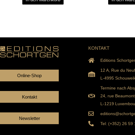
KONTAKT
Editions Schortge
12 A, Rue du Neu
Online-Shop
L-4995 Schouweil
Termine nach Abs
24, rue Beaumont
Kontakt
L-1219 Luxembou
editions@schortge
Newsletter
Tel: (+352) 26 59
Facebook
Instagram
Youtube
Linkedin
Tiktok