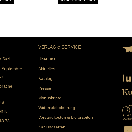
VERLAG & SERVICE
n Sàrl
Über uns
f Septembre
Aktuelles
er
Katalog
prache:
Presse
Manuskripte
rg
Widerrufsbelehrung
n.lu
Versandkosten & Lieferzeiten
 18 78
Zahlungsarten