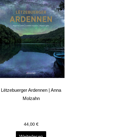
Lëtzebuerger Ardennen | Anna
Molzahn
44,00
€
Weiterlesen