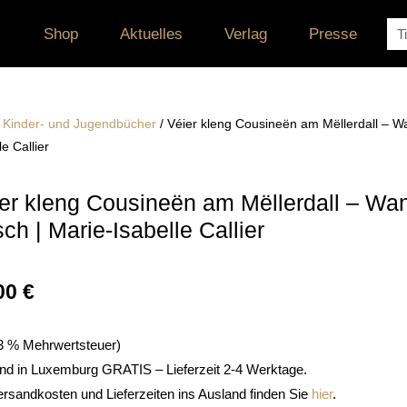
Su
Shop
Aktuelles
Verlag
Presse
/
Kinder- und Jugendbücher
/ Véier kleng Cousineën am Mëllerdall – W
le Callier
er kleng Cousineën am Mëllerdall – Wa
ch | Marie-Isabelle Callier
00
€
. 3 % Mehrwertsteuer)
nd in Luxemburg GRATIS – Lieferzeit 2-4 Werktage.
ersandkosten und Lieferzeiten ins Ausland finden Sie
hier
.