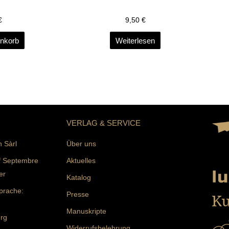
€
9,50
€
enkorb
Weiterlesen
VERLAG & SERVICE
n Sàrl
Über uns
f Septembre
Aktuelles
er
Katalog
prache:
Presse
Manuskripte
rg
Widerrufsbelehrung