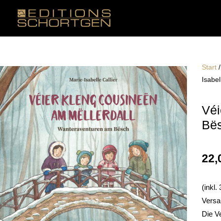
Zum
Inhalt
springen
Start
Isabel
Véi
Bës
22,
(inkl
Versa
Die V