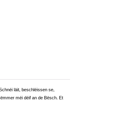
chnéi läit, beschléissen se,
 ëmmer méi déif an de Bësch. Et