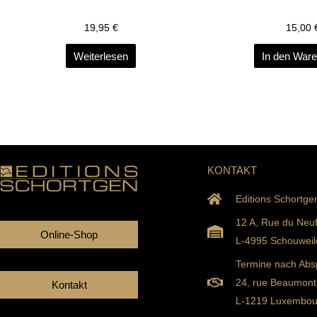
19,95
€
15,00
Weiterlesen
In den War
KONTAKT
Editions Schortge
12 A, Rue du Neu
Online-Shop
L-4995 Schouweil
Termine nach Abs
24, rue Beaumont
Kontakt
L-1219 Luxembou