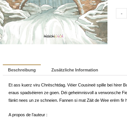
Véier
-
kleng
Cousi
am
Mëller
-
Wante
am
Beschreibung
Zusätzliche Information
Bësc
|
Et ass kuerz viru Chrëschtdag. Véier Cousineë spille bei hirer 
Marie
eraus spadséieren ze goen. Déi geheimnisvoll a verwonsche Fi
Isabel
fänkt nees un ze schneien. Fannen si mat Zäit de Wee erëm fir
Callie
Meng
A propos de l’auteur :