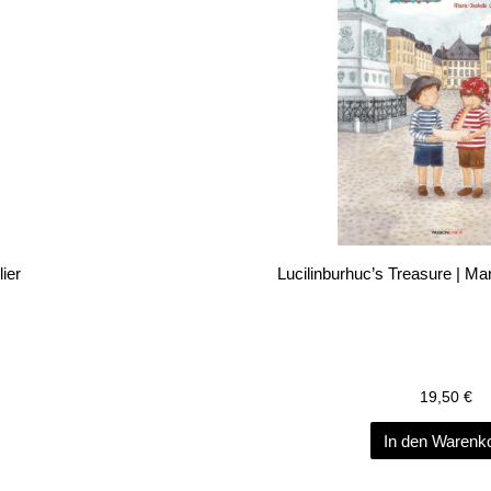
lier
Lucilinburhuc’s Treasure | Mari
19,50
€
In den Warenk