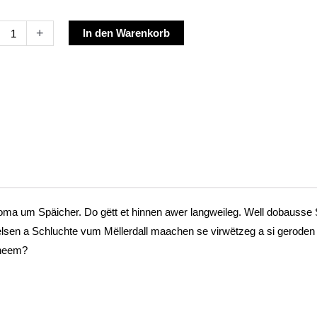
Alternative:
+
In den Warenkorb
neën
dall
raventuren
h
Boma um Späicher. Do gëtt et hinnen awer langweileg. Well dobausse S
-
elsen a Schluchte vum Mëllerdall maachen se virwëtzeg a si geroden
le
 heem?
r
e