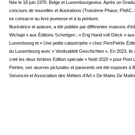
Née le 18 juin 1970. Belge et Luxembourgeoise. Après un Graduat e
concours de nouvelles et illustrations (Troisième Phase, FNAC, Bru
se consacre au livre jeunesse et à la peinture.
Illustratrice et auteure, a été publiée par différentes maisons d’é
Wichapi » aux Éditions Schortgen ; « Eng Hand voll Gléck » a
Luxembourg et « Une petite catastrophe » chez PersPektiv Éditio
du Luxembourg avec « Verdruddelt Geschichten ». En 2023, ils so
créé les deux timbres Edition spéciale « Noël 2020 » pour Post
Peintre, ses œuvres picturales et paravents ont été exposés à 
Simoncini et Association des Métiers d’Art « De Mains De Maîtres