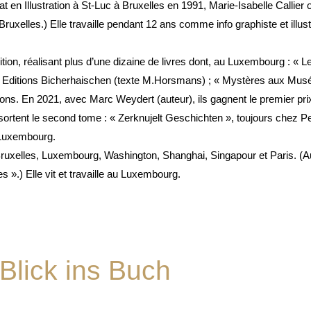
n Illustration à St-Luc à Bruxelles en 1991, Marie-Isabelle Callier ob
xelles.) Elle travaille pendant 12 ans comme info graphiste et illustra
dition, réalisant plus d’une dizaine de livres dont, au Luxembourg : « L
ux Editions Bicherhaischen (texte M.Horsmans) ; « Mystères aux Mu
ns. En 2021, avec Marc Weydert (auteur), ils gagnent le premier prix 
rtent le second tome : « Zerknujelt Geschichten », toujours chez Per
 Luxembourg.
Bruxelles, Luxembourg, Washington, Shanghai, Singapour et Paris. (
 ».) Elle vit et travaille au Luxembourg.
Blick ins Buch