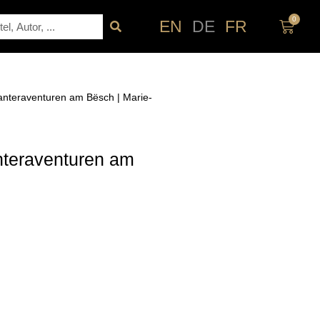
0
che
EN
DE
FR
Waren
anteraventuren am Bësch | Marie-
nteraventuren am