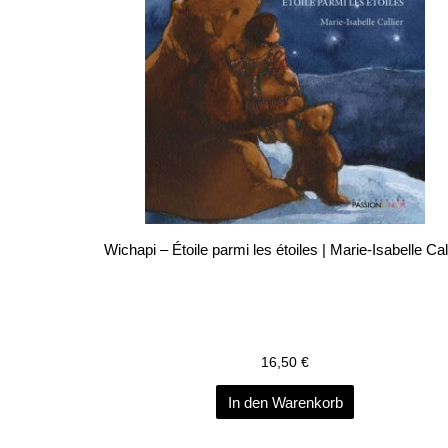
Wichapi – Étoile parmi les étoiles | Marie-Isabelle Cal
16,50
€
In den Warenkorb