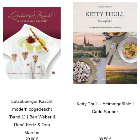
Lëtzebuerger Kascht
Ketty Thull – Heimatgefühle |
modern opgedëscht
Carlo Sauber
(Band 1) | Ben Weber &
René Kertz & Tom
Marson
29,00
€
39,50
€