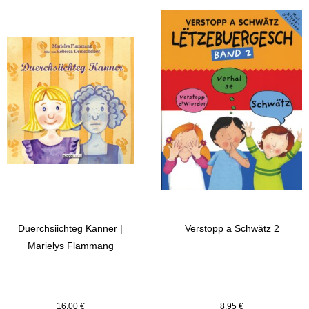
Duerchsiichteg Kanner |
Verstopp a Schwätz 2
Marielys Flammang
16,00
€
8,95
€