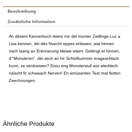
Menge
Beschreibung
Zusätzliche Information
An dësem Kannerbuch léiere mir déi monter Zwillinge Luc a
Lisa kennen, déi dës Nuecht eppes erliewen, wat hinnen
nach laang an Erënnerung bleiwe wäert. Geléngt et hinnen,
d'“Monsteren“, déi sech an hir Schlofkummer erageschlach
hunn, ze verdreiwen? Esou eng Monsterwull ass wierklech
näischt fir schwaach Nerven! En amüsanten Text mat flotten
Zeechnungen.
Ähnliche Produkte