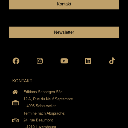
Kontakt
Newsletter
Facebook
Instagram
Youtube
Linkedin
Tikto
KONTAKT
Editions Schortgen Sàrl
12 A, Rue du Neuf Septembre
L-4995 Schouweiler
Termine nach Absprache:
24, rue Beaumont
L-1219 Luxembourg