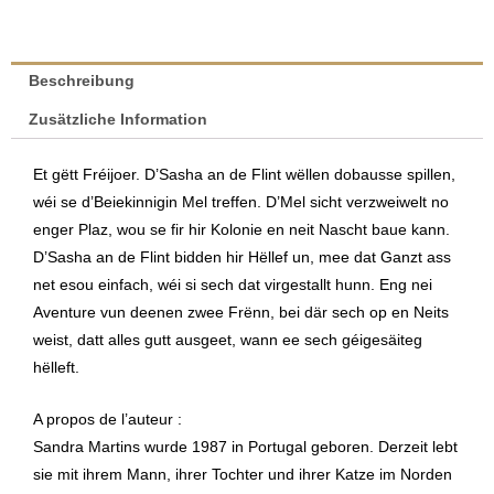
de
Flint
retten
Beschreibung
d'Kinnigin
Zusätzliche Information
|
Sandra
Et gëtt Fréijoer. D’Sasha an de Flint wëllen dobausse spillen,
Martins
wéi se d’Beiekinnigin Mel treffen. D’Mel sicht verzweiwelt no
Menge
enger Plaz, wou se fir hir Kolonie en neit Nascht baue kann.
D’Sasha an de Flint bidden hir Hëllef un, mee dat Ganzt ass
net esou einfach, wéi si sech dat virgestallt hunn. Eng nei
Aventure vun deenen zwee Frënn, bei där sech op en Neits
weist, datt alles gutt ausgeet, wann ee sech géigesäiteg
hëlleft.
A propos de l’auteur :
Sandra Martins wurde 1987 in Portugal geboren. Derzeit lebt
sie mit ihrem Mann, ihrer Tochter und ihrer Katze im Norden