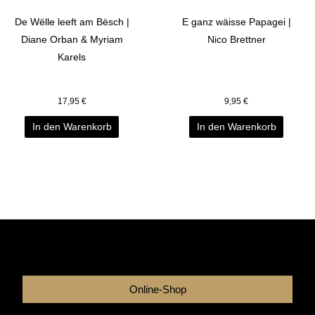
De Wëlle leeft am Bësch |
E ganz wäisse Papagei |
Diane Orban & Myriam
Nico Brettner
Karels
17,95
€
9,95
€
In den Warenkorb
In den Warenkorb
Online-Shop