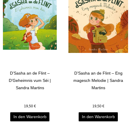
D’Sasha an de Flint –
D’Sasha an de Flint – Eng
D’Geheimnis vum Séi |
magesch Melodie | Sandra
Sandra Martins
Martins
19,50
€
19,50
€
In den Warenkorb
In den Warenkorb