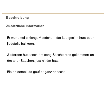
|
Marielys
Flammang
Beschreibung
Menge
Zusätzliche Information
Et war emol e klengt Meedchen, dat kee gesinn huet oder
jiddefalls bal keen.
Jiddereen huet sech ëm seng Sëschterche gekëmmert an
ëm aner Saachen, just nit ëm hatt.
Bis op eemol, do gouf et ganz anescht …