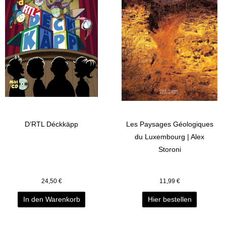
D’RTL Déckkäpp
Les Paysages Géologiques
du Luxembourg | Alex
Storoni
24,50
€
11,99
€
In den Warenkorb
Hier bestellen