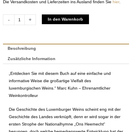
Die Versandkosten und Lieferzeiten ins Ausland finden Sie
hier
.
Luxemburger
Alternative:
-
+
In den Warenkorb
Wein
|
Rudi
&
Beschreibung
Laurens
Zusätzliche Information
Mauquoi
Menge
„Entdecken Sie mit diesem Buch auf eine einfache und
informative Weise die großartige Vielfalt des
luxemburgischen Weins.“ Marc Kuhn – Ehrenamtlicher
Weinkontrolleur
Die Geschichte des Luxemburger Weins scheint eng mit der
Geschichte des Landes verknüpft, denn er wird sogar in der
ersten Strophe der Nationalhymne „Ons Heemecht“
besungen, doch welche bemerkenswerte Entwicklung hat der