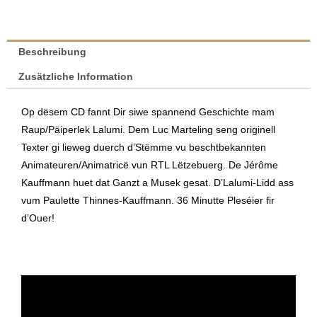
Lalumi
|
Paulette
Beschreibung
Thinnes-
Zusätzliche Information
Kauffmann
&
Op dësem CD fannt Dir siwe spannend Geschichte mam
Luc
Raup/Päiperlek Lalumi. Dem Luc Marteling seng originell
Marteling
Texter gi lieweg duerch d’Stëmme vu beschtbekannten
Menge
Animateuren/Animatricë vun RTL Lëtzebuerg. De Jérôme
Kauffmann huet dat Ganzt a Musek gesat. D’Lalumi-Lidd ass
vum Paulette Thinnes-Kauffmann. 36 Minutte Pleséier fir
d’Ouer!