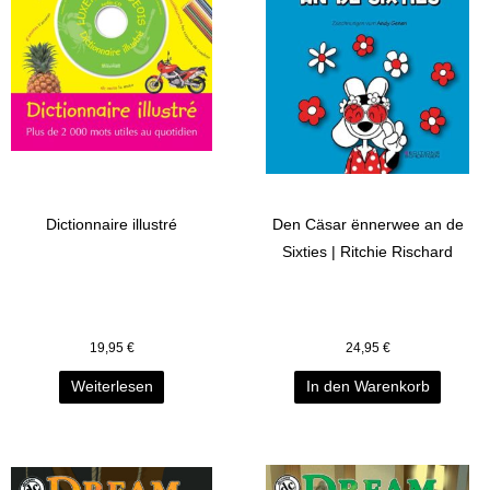
Dictionnaire illustré
Den Cäsar ënnerwee an de
Sixties | Ritchie Rischard
19,95
€
24,95
€
Weiterlesen
In den Warenkorb