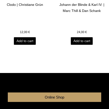
Clodo | Christiane Grün
Johann der Blinde & Karl IV. |
Marc Thill & Dan Schank
12,00
€
24,00
€
Add to cart
Add to cart
Online Shop