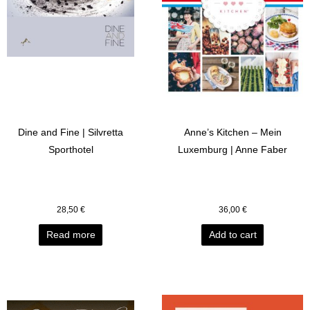
Dine and Fine | Silvretta
Anne’s Kitchen – Mein
Sporthotel
Luxemburg | Anne Faber
28,50
€
36,00
€
Read more
Add to cart