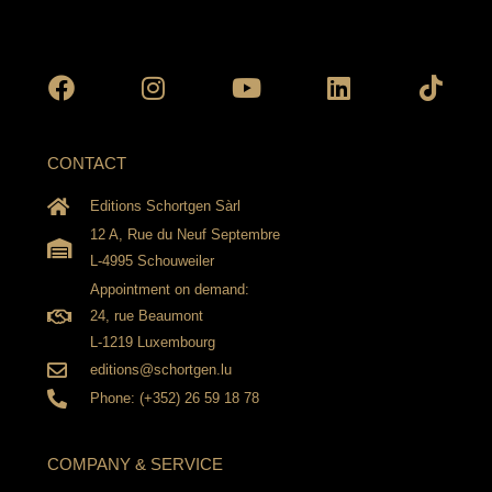
Facebook
Instagram
Youtube
Linkedin
Tikto
CONTACT
Editions Schortgen Sàrl
12 A, Rue du Neuf Septembre
L-4995 Schouweiler
Appointment on demand:
24, rue Beaumont
L-1219 Luxembourg
editions@schortgen.lu
Phone: (+352) 26 59 18 78
COMPANY & SERVICE