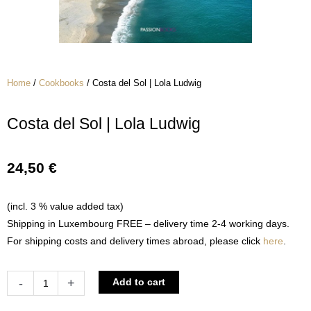
Home
/
Cookbooks
/ Costa del Sol | Lola Ludwig
Costa del Sol | Lola Ludwig
24,50
€
(incl. 3 % value added tax)
Shipping in Luxembourg FREE – delivery time 2-4 working days.
For shipping costs and delivery times abroad, please click
here
.
Costa
Alternative:
-
+
Add to cart
del
Sol