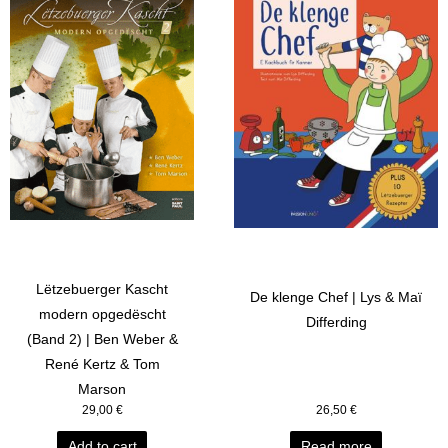
Lëtzebuerger Kascht
De klenge Chef | Lys & Maï
modern opgedëscht
Differding
(Band 2) | Ben Weber &
René Kertz & Tom
Marson
29,00
€
26,50
€
Add to cart
Read more