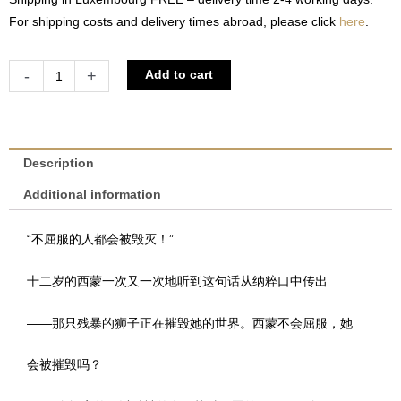
For shipping costs and delivery times abroad, please click
here
.
Allein
Alternative:
-
+
Add to cart
vor
dem
Löwen
-
Description
Chinese
Additional information
Version
|
“不屈服的人都会被毁灭！”
Simone
Arnold-
十二岁的西蒙一次又一次地听到这句话从纳粹口中传出
Liebster
quantity
——那只残暴的狮子正在摧毁她的世界。西蒙不会屈服，她
会被摧毁吗？