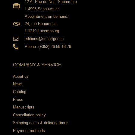
12 A, Rue du Neuf Septembre
L-4995 Schouweiler
Appointment on demand:
24, rue Beaumont
L-1219 Luxembourg
editions@schortgen.lu
Phone: (+352) 26 59 18 78
COMPANY & SERVICE
About us
News
Catalog
Press
Manuscripts
Cancellation policy
Shipping costs & delivery times
Payment methods