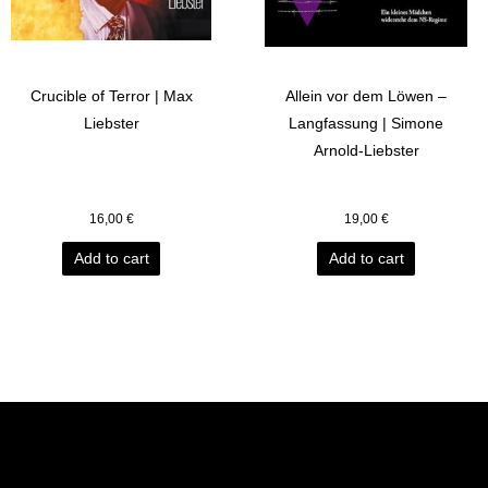
Crucible of Terror | Max
Allein vor dem Löwen –
Liebster
Langfassung | Simone
Arnold-Liebster
16,00
€
19,00
€
Add to cart
Add to cart