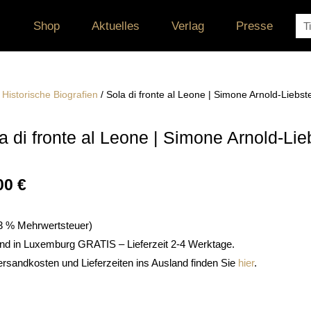
Su
Shop
Aktuelles
Verlag
Presse
/
Historische Biografien
/ Sola di fronte al Leone | Simone Arnold-Liebst
a di fronte al Leone | Simone Arnold-Lie
00
€
. 3 % Mehrwertsteuer)
nd in Luxemburg GRATIS – Lieferzeit 2-4 Werktage.
ersandkosten und Lieferzeiten ins Ausland finden Sie
hier
.