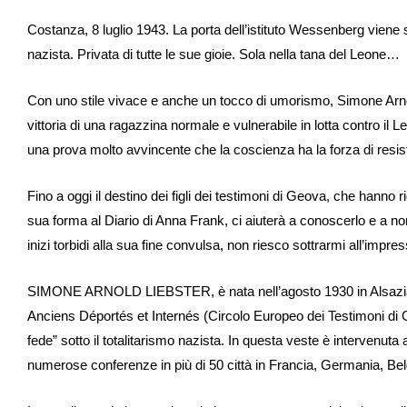
Costanza, 8 luglio 1943. La porta dell’istituto Wessenberg vien
nazista. Privata di tutte le sue gioie. Sola nella tana del Leone…
Con uno stile vivace e anche un tocco di umorismo, Simone Arno
vittoria di una ragazzina normale e vulnerabile in lotta contro il 
una prova molto avvincente che la coscienza ha la forza di resi
Fino a oggi il destino dei figli dei testimoni di Geova, che hanno r
sua forma al Diario di Anna Frank, ci aiuterà a conoscerlo e a no
inizi torbidi alla sua fine convulsa, non riesco sottrarmi all’impre
SIMONE ARNOLD LIEBSTER, è nata nell’agosto 1930 in Alsazia,
Anciens Déportés et Internés (Circolo Europeo dei Testimoni di Ge
fede” sotto il totalitarismo nazista. In questa veste è intervenuta 
numerose conferenze in più di 50 città in Francia, Germania, Belgi