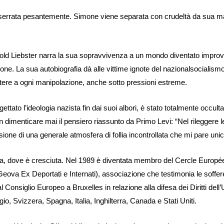
e serrata pesantemente. Simone viene separata con crudeltà da sua mad
ld Liebster narra la sua sopravvivenza a un mondo diventato improvv
Leone. La sua autobiografia dà alle vittime ignote del nazionalsocialism
stere a ogni manipolazione, anche sotto pressioni estreme.
igettato l’ideologia nazista fin dai suoi albori, è stato totalmente occul
n dimenticare mai il pensiero riassunto da Primo Levi: “Nel rileggere 
ssione di una generale atmosfera di follia incontrollata che mi pare unica
 dove è cresciuta. Nel 1989 è diventata membro del Cercle Europ
ova Ex Deportati e Internati), associazione che testimonia le sofferen
al Consiglio Europeo a Bruxelles in relazione alla difesa dei Diritti de
o, Svizzera, Spagna, Italia, Inghilterra, Canada e Stati Uniti.