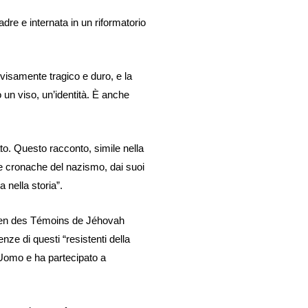
re e internata in un riformatorio
isamente tragico e duro, e la
o un viso, un’identità. È anche
tato. Questo racconto, simile nella
le cronache del nazismo, dai suoi
 nella storia”.
éen des Témoins de Jéhovah
ze di questi “resistenti della
ll’Uomo e ha partecipato a