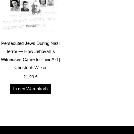
Persecuted Jews During Nazi
Terror — How Jehovah´s
Witnesses Came to Their Aid |
Christoph Wilker
21,90
€
In den Warenkorb