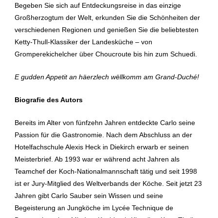
Begeben Sie sich auf Entdeckungsreise in das einzige
Großherzogtum der Welt, erkunden Sie die Schönheiten der
verschiedenen Regionen und genießen Sie die beliebtesten
Ketty-Thull-Klassiker der Landesküche – von
Gromperekichelcher über Choucroute bis hin zum Schuedi.
E gudden Appetit an h
äerzlech w
ë
llkomm am Grand-Duch
é!
Biografie des Autors
Bereits im Alter von fünfzehn Jahren entdeckte Carlo seine
Passion für die Gastronomie. Nach dem Abschluss an der
Hotelfachschule Alexis Heck in Diekirch erwarb er seinen
Meisterbrief. Ab 1993 war er während acht Jahren als
Teamchef der Koch-Nationalmannschaft tätig und seit 1998
ist er Jury-Mitglied des Weltverbands der Köche. Seit jetzt 23
Jahren gibt Carlo Sauber sein Wissen und seine
Begeisterung an Jungköche im Lycée Technique de