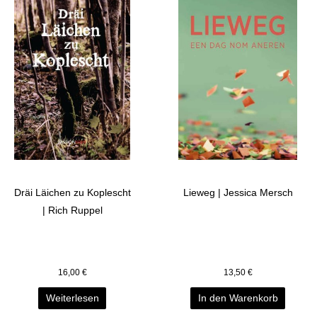
Dräi Läichen zu Koplescht
Lieweg | Jessica Mersch
| Rich Ruppel
16,00
€
13,50
€
Weiterlesen
In den Warenkorb