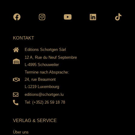
Facebook
Instagram
Youtube
Linkedin
Tikto
KONTAKT
Editions Schortgen Sàrl
12 A, Rue du Neuf Septembre
L-4995 Schouweiler
Termine nach Absprache:
24, rue Beaumont
L-1219 Luxembourg
editions@schortgen.lu
Tel: (+352) 26 59 18 78
VERLAG & SERVICE
Über uns