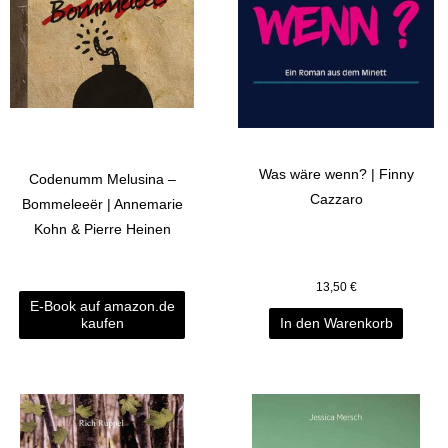
Was wäre wenn? | Finny
Codenumm Melusina –
Cazzaro
Bommeleeër | Annemarie
Kohn & Pierre Heinen
13,50
€
E-Book auf amazon.de
kaufen
In den Warenkorb