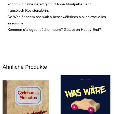
konnt vun hinne gerett ginn: d’Anne Montpellier, eng
franséisch Resistenzlerin.
De Wee fir heem ass wäit a beschwéierlech a si erliewe villes
zesummen.
Kommen s’alleguer sécher heem? Gëtt et en Happy-End?
Ähnliche Produkte