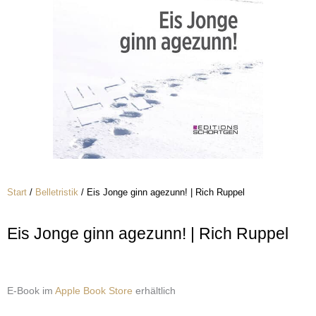
Start
/
Belletristik
/ Eis Jonge ginn agezunn! | Rich Ruppel
Eis Jonge ginn agezunn! | Rich Ruppel
E-Book im
Apple Book Store
erhältlich