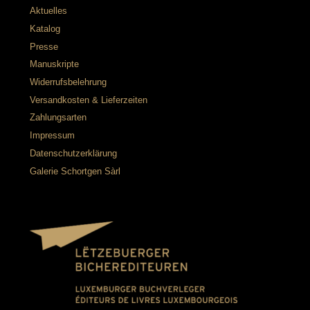
Aktuelles
Katalog
Presse
Manuskripte
Widerrufsbelehrung
Versandkosten & Lieferzeiten
Zahlungsarten
Impressum
Datenschutzerklärung
Galerie Schortgen Sàrl