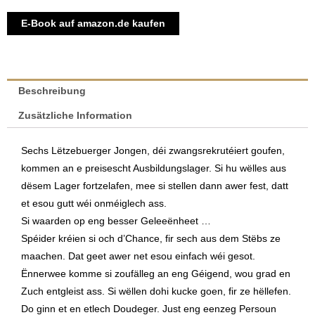
Alternative:
E-Book auf amazon.de kaufen
Beschreibung
Zusätzliche Information
Sechs Lëtzebuerger Jongen, déi zwangsrekrutéiert goufen,
kommen an e preisescht Ausbildungslager. Si hu wëlles aus
dësem Lager fortzelafen, mee si stellen dann awer fest, datt
et esou gutt wéi onméiglech ass.
Si waarden op eng besser Geleeënheet …
Spéider kréien si och d’Chance, fir sech aus dem Stëbs ze
maachen. Dat geet awer net esou einfach wéi gesot.
Ënnerwee komme si zoufälleg an eng Géigend, wou grad en
Zuch entgleist ass. Si wëllen dohi kucke goen, fir ze hëllefen.
Do ginn et en etlech Doudeger. Just eng eenzeg Persoun