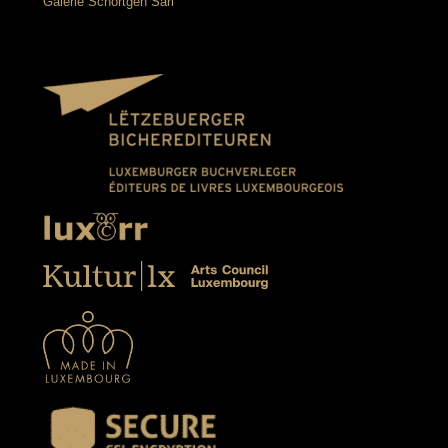
Galerie Schortgen Sàrl