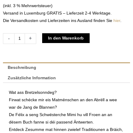
(inkl. 3 % Mehrwertsteuer)
Versand in Luxemburg GRATIS – Lieferzeit 2-4 Werktage.
Die Versandkosten und Lieferzeiten ins Ausland finden Sie
hier
.
De
Alternative:
-
+
In den Warenkorb
Félix,
d'Mimi
an
d'Lëtzebuerger
Beschreibung
Traditiounen
Zusätzliche Information
|
Stéphanie
Wat ass Bretzelsonndeg?
Heuertz
Firwat schécke mir eis Matmënschen an den Abrëll a wee
&
war de Jang de Blannen?
Julie
De Félix a seng Schwësterche Mimi hu vill Froen an an
Redo
dësem Buch fanne si déi passend Äntwerten.
Menge
Entdeck Zesumme mat hinnen zwielef Traditiounen a Bräich,