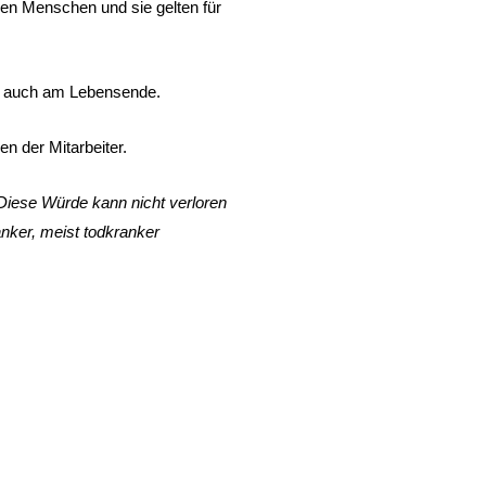
ken Menschen und sie gelten für
en, auch am Lebensende.
n der Mitarbeiter.
 Diese W
ü
rde kann nicht verloren
anker, meist todkranker