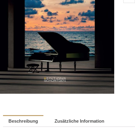
Warsc
Konze
-
oder
der
letzte
Gang
|
Berna
Thill
Meng
Beschreibung
Zusätzliche Information