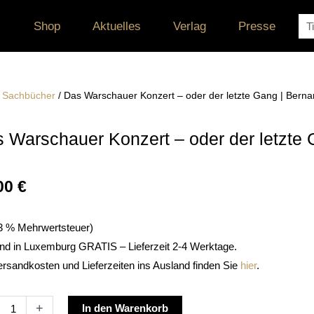
Su
Shop
Aktuelles
Verlag
Presse
/
Sachbücher
/ Das Warschauer Konzert – oder der letzte Gang | Bernar
 Warschauer Konzert – oder der letzte G
00
€
. 3 % Mehrwertsteuer)
nd in Luxemburg GRATIS – Lieferzeit 2-4 Werktage.
ersandkosten und Lieferzeiten ins Ausland finden Sie
hier
.
Alternative:
+
In den Warenkorb