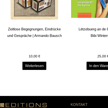
Zeitlose Begegnungen, Eindrücke
Lëtzebuerg an de 8
und Gespräche | Armando Bausch
Bibi Winter
10,00
€
25,00
Weiterlesen
In den War
KONTAKT