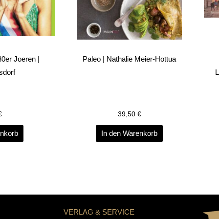
0er Joeren |
Paleo | Nathalie Meier-Hottua
sdorf
L
€
39,50
€
enkorb
In den Warenkorb
VERLAG & SERVICE