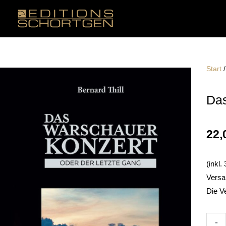
Zum
Inhalt
springen
Start
Das
22,
(inkl
Versa
Die V
Das
-