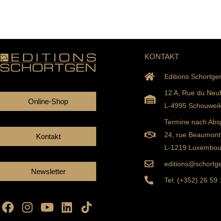
KONTAKT
Editions Schortge
12 A, Rue du Neu
Online-Shop
L-4995 Schouweil
Termine nach Abs
24, rue Beaumont
Kontakt
L-1219 Luxembou
editions@schortge
Newsletter
Tel: (+352) 26 59
Facebook
Instagram
Youtube
Linkedin
Tiktok