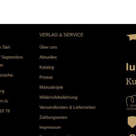
VERLAG & SERVICE
n Sàrl
Über uns
f Septembre
Aktuelles
er
Katalog
prache:
Presse
Manuskripte
rg
Widerrufsbelehrung
n.lu
Versandkosten & Lieferzeiten
 18 78
Zahlungsarten
Impressum