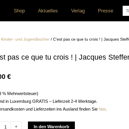
Su
Shop
Aktuelles
Verlag
Presse
/
Kinder- und Jugendbücher
/ C’est pas ce que tu crois ! | Jacques Stef
st pas ce que tu crois ! | Jacques Steffe
00
€
. 3 % Mehrwertsteuer)
nd in Luxemburg GRATIS – Lieferzeit 2-4 Werktage.
ersandkosten und Lieferzeiten ins Ausland finden Sie
hier
.
Alternative:
+
In den Warenkorb