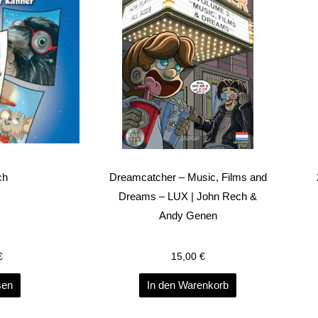
ch
Dreamcatcher – Music, Films and
Dreams – LUX | John Rech &
Andy Genen
€
15,00
€
sen
In den Warenkorb