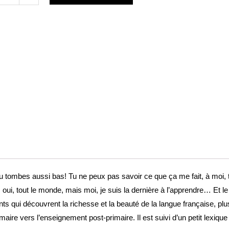
es
n
e
 tu tombes aussi bas! Tu ne peux pas savoir ce que ça me fait, à moi,
t, oui, tout le monde, mais moi, je suis la dernière à l’apprendre… Et 
ts qui découvrent la richesse et la beauté de la langue française, pl
maire vers l’enseignement post-primaire. Il est suivi d’un petit lexiqu