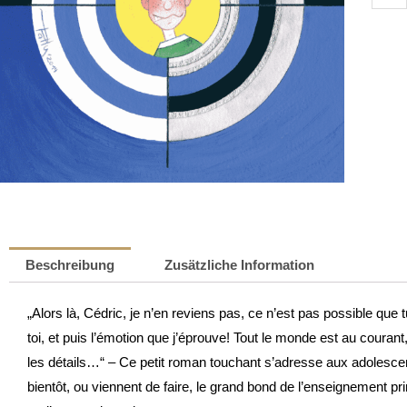
pas
ce
que
tu
crois
!
|
Jacqu
Steffe
Meng
Beschreibung
Zusätzliche Information
„Alors là, Cédric, je n’en reviens pas, ce n’est pas possible que
toi, et puis l’émotion que j’éprouve! Tout le monde est au couran
les détails…“ – Ce petit roman touchant s’adresse aux adolescen
bientôt, ou viennent de faire, le grand bond de l’enseignement pri