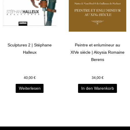
Sculptures 2 | Stéphane
Peintre et enlumineur au
Halleux
XIVe siècle | Aloysia Romaine
Berens
40,00
€
34,00
€
Weiterlesen
In den Warenkorb